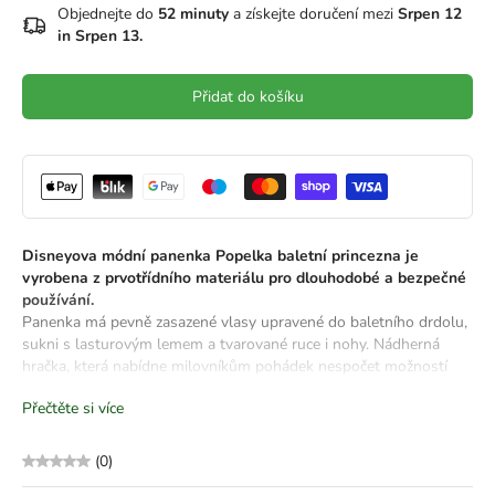
Objednejte do
52 minuty
a získejte doručení mezi
Srpen 12
in Srpen 13.
Přidat do košíku
Disneyova módní panenka Popelka baletní princezna je
vyrobena z prvotřídního materiálu pro dlouhodobé a bezpečné
používání.
Panenka má pevně zasazené vlasy upravené do baletního drdolu,
sukni s lasturovým lemem a tvarované ruce i nohy. Nádherná
hračka, která nabídne milovníkům pohádek nespočet možností
hry.
Přečtěte si více
Inspirována oblíbenou animovanou postavou – panenka Disney
princezna Popelka balerína oživuje taneční sny!
(0)
Módní panenka má pohyblivé ruce i nohy a nosí tanečně