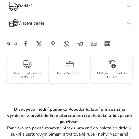
laděný kostým v typických Popelčiných barvách.
Dodání
Odnímatelná sukně s lasturovým lemem, baletní drdol a
taneční detaily dotvářejí kouzelný vzhled.
Vrácení peněz
Popelka má vlasy, které lze česat a upravovat pro ještě více
zábavy.
Skvělý dárek pro děti – pro znovuprožívání oblíbených Disney
Sdílet
momentů nebo vytváření vlastních tanečních dobrodružství!
Doprava zdarma od
Bezpečná platba
Možnost vrácení do
3700 Kč
14 dnů
Disneyova módní panenka Popelka baletní princezna je
vyrobena z prvotřídního materiálu pro dlouhodobé a bezpečné
používání.
Panenka má pevně zasazené vlasy upravené do baletního drdolu,
sukni s lasturovým lemem a tvarované ruce i nohy. Nádherná