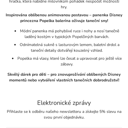
hračka, která nabídne milovníkům pohádek nespočet možností
hry.
Inspirována oblíbenou animovanou postavou – panenka Disney
princezna Popelka balerína oživuje taneční sny!
Módní panenka má pohyblivé ruce i nohy a nosí tanečně
laděný kostým v typických Popelčiných barvách.
Odnímatelná sukně s lasturovým lemem, baletní drdol a
taneční detaily dotvářejí kouzelný vzhled.
Popelka má vlasy, které lze česat a upravovat pro ještě více
zábavy.
Skvělý dárek pro děti – pro znovuprožívání oblíbených Disney
momentů nebo vytváření vlastních tanečních dobrodružství!
Elektronické zprávy
Přihlaste se k odběru našeho newsletteru a získejte 5% slevu na
svou první objednávku.